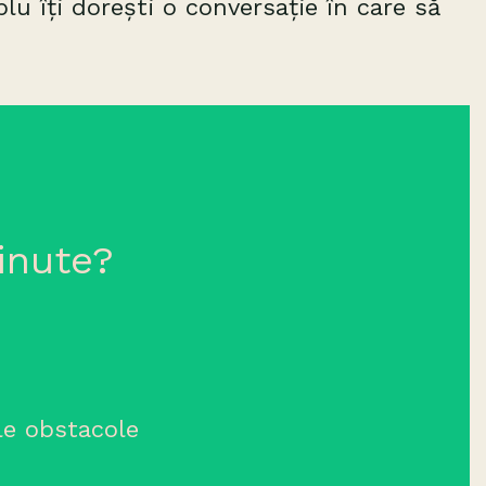
u îți dorești o conversație în care să
inute?
ele obstacole