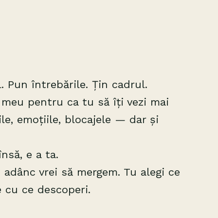
. Pun întrebările. Țin cadrul.
ul meu pentru ca tu să îți vezi mai
e, emoțiile, blocajele — dar și
nsă, e a ta.
e adânc vrei să mergem. Tu alegi ce
e cu ce descoperi.