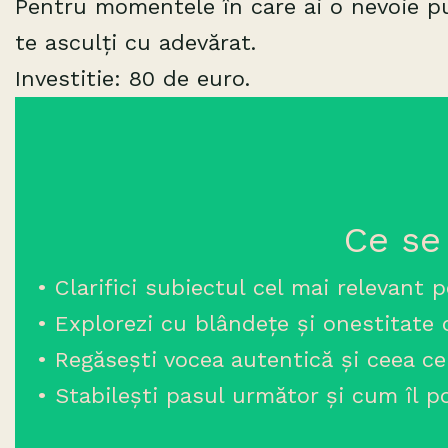
Pentru momentele în care ai o nevoie pun
te asculți cu adevărat.
Investitie: 80 de euro.
Ce se
•
Clarifici subiectul cel mai relevant
• Explorezi cu blândețe și onestitate 
• Regăsești vocea autentică și ceea c
• Stabilești pasul următor și cum îl po