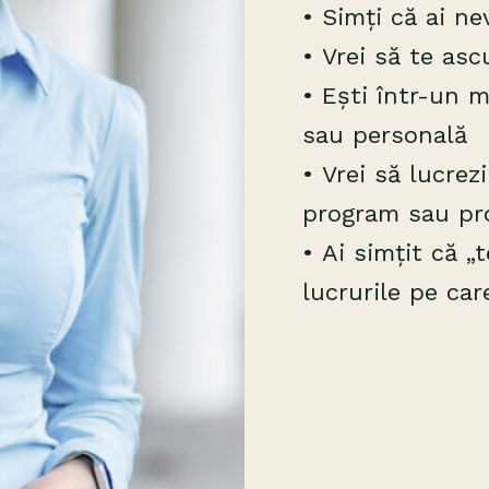
• Simți că ai ne
• Vrei să te ascu
• Ești într-un 
sau personală
• Vrei să lucrezi
program sau pr
• Ai simțit că „
lucrurile pe care