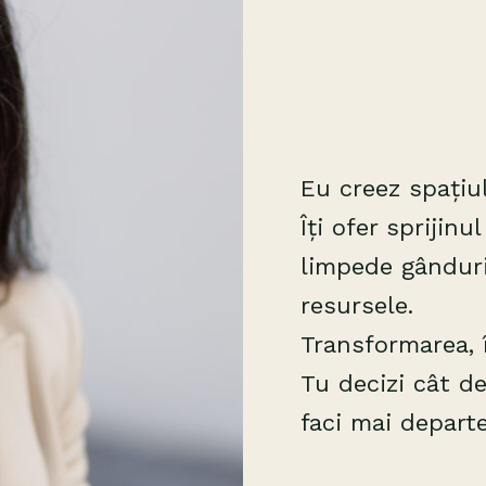
Eu creez spațiul
Îți ofer sprijin
limpede gânduril
resursele.
Transformarea, î
Tu decizi cât d
faci mai depart