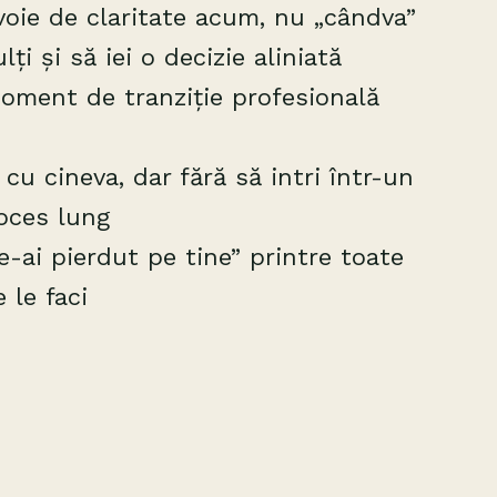
voie de claritate acum, nu „cândva”
lți și să iei o decizie aliniată
moment de tranziție profesională
 cu cineva, dar fără să intri într-un
oces lung
te-ai pierdut pe tine” printre toate
 le faci